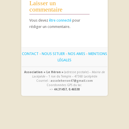
Laisser un
commentaire
Vous devez
être connecté
pour
rédiger un commentaire.
CONTACT
-
NOUS SITUER
-
NOS AMIS
-
MENTIONS
LÉGALES
Association « Le Héron »
(adresse postale) –
Mairie de
Lacépède
– 1 rue du Temple – 47360 Lacépède
Courriel :
assoleheron47@gmail.com
Coordonnées GPS du lac
=>
44.31457, 0.46538