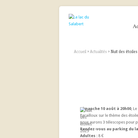
Ac
Accueil
»
Actualités
»
Nuit des étoile
Dimanche 10 août à 20h00
, L
Parailloux sur le thème des étoil
nous aurons 3 télescopes pour pe
Rendez-vous au parking du la
Adultes
: 8 €