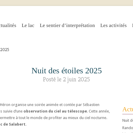
tualités
Le lac
Le sentier d’interprétation
Les activités
s 2025
Nuit des étoiles 2025
Posté le 2 juin 2025
e Héron organise une soirée animée et contée par Sébastien
Actu
es suivie d’une
observation du ciel au télescope
. Cette année,
rmettre à tout le monde de profiter au mieux du ciel nocturne.
Nuit d
c de Salabert
.
Randos