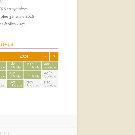
t !
026 en synthèse
blée générale 2026
es étoiles 2025
hives
>
2024
▼
Fév
Mar
Avr
3
1
2
ticle
Articles
Article
Articles
Juin
Juil
Août
3
1
0
ticle
Articles
Article
Articles
Oct
Nov
Déc
1
0
0
cles
Article
Articles
Articles
cépède