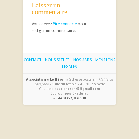
Laisser un
commentaire
Vous devez
être connecté
pour
rédiger un commentaire.
CONTACT
-
NOUS SITUER
-
NOS AMIS
-
MENTIONS
LÉGALES
Association « Le Héron »
(adresse postale) –
Mairie de
Lacépède
– 1 rue du Temple – 47360 Lacépède
Courriel :
assoleheron47@gmail.com
Coordonnées GPS du lac
=>
44.31457, 0.46538