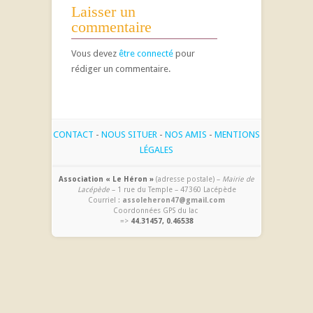
Laisser un
commentaire
Vous devez
être connecté
pour
rédiger un commentaire.
CONTACT
-
NOUS SITUER
-
NOS AMIS
-
MENTIONS
LÉGALES
Association « Le Héron »
(adresse postale) –
Mairie de
Lacépède
– 1 rue du Temple – 47360 Lacépède
Courriel :
assoleheron47@gmail.com
Coordonnées GPS du lac
=>
44.31457, 0.46538