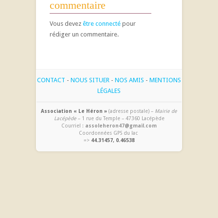
commentaire
Vous devez
être connecté
pour
rédiger un commentaire.
CONTACT
-
NOUS SITUER
-
NOS AMIS
-
MENTIONS
LÉGALES
Association « Le Héron »
(adresse postale) –
Mairie de
Lacépède
– 1 rue du Temple – 47360 Lacépède
Courriel :
assoleheron47@gmail.com
Coordonnées GPS du lac
=>
44.31457, 0.46538