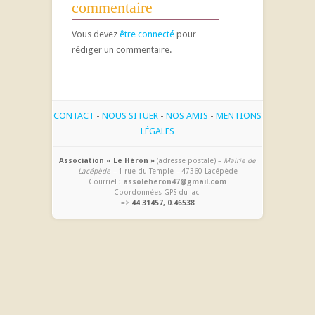
commentaire
Vous devez
être connecté
pour
rédiger un commentaire.
CONTACT
-
NOUS SITUER
-
NOS AMIS
-
MENTIONS
LÉGALES
Association « Le Héron »
(adresse postale) –
Mairie de
Lacépède
– 1 rue du Temple – 47360 Lacépède
Courriel :
assoleheron47@gmail.com
Coordonnées GPS du lac
=>
44.31457, 0.46538