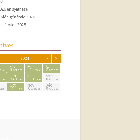
t !
026 en synthèse
blée générale 2026
es étoiles 2025
hives
>
2024
▼
Fév
Mar
Avr
3
1
2
ticle
Articles
Article
Articles
Juin
Juil
Août
3
1
0
ticle
Articles
Article
Articles
Oct
Nov
Déc
1
0
0
cles
Article
Articles
Articles
cépède