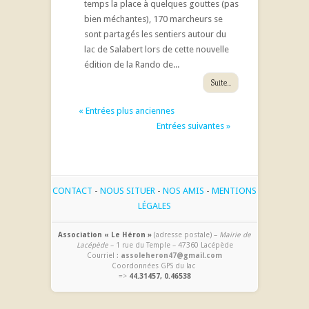
temps la place à quelques gouttes (pas
bien méchantes), 170 marcheurs se
sont partagés les sentiers autour du
lac de Salabert lors de cette nouvelle
édition de la Rando de...
Suite...
« Entrées plus anciennes
Entrées suivantes »
CONTACT
-
NOUS SITUER
-
NOS AMIS
-
MENTIONS
LÉGALES
Association « Le Héron »
(adresse postale) –
Mairie de
Lacépède
– 1 rue du Temple – 47360 Lacépède
Courriel :
assoleheron47@gmail.com
Coordonnées GPS du lac
=>
44.31457, 0.46538