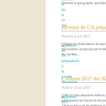
historien et géographe, spécialis
Réunion de CA prépar
Posté le 4 mai 2017
L’équipe se réunit autour de Jean-
découverte » proposée par le Hér
de s’arrêter...
L’édition 2017 des 
Posté le 17 avr 2017
Et de 2 ! Cette deuxième éditio
participation en hausse et une j
145 marcheurs et 50 vététistes à 