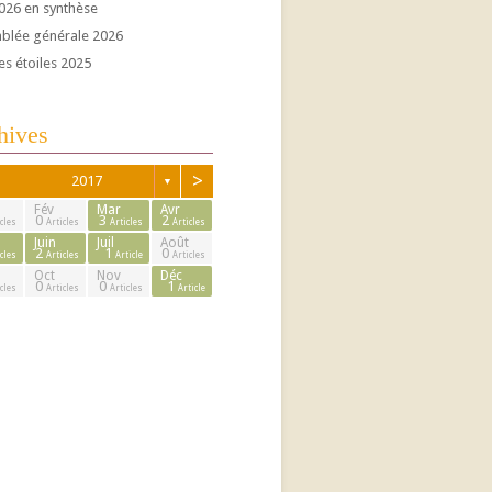
026 en synthèse
blée générale 2026
es étoiles 2025
hives
>
2017
▼
Fév
Mar
Avr
0
3
2
cles
Articles
Articles
Articles
Juin
Juil
Août
2
1
0
cles
Articles
Article
Articles
Oct
Nov
Déc
0
0
1
cles
Articles
Articles
Article