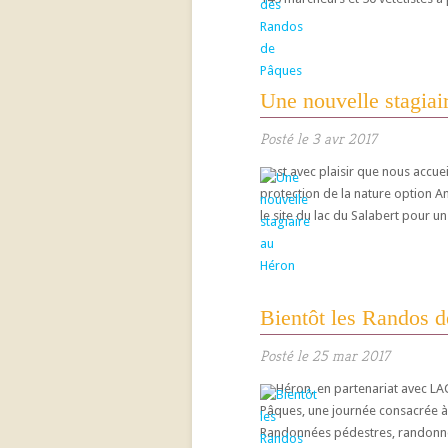
Une nouvelle stagiai
Posté le 3 avr 2017
C’est avec plaisir que nous accu
protection de la nature option An
le site du lac du Salabert pour un
Bientôt les Randos d
Posté le 25 mar 2017
Le Héron, en partenariat avec LAC
Pâques, une journée consacrée à 
Randonnées pédestres, randonné