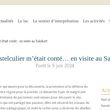
tualités
Le lac
Le sentier d’interprétation
Les activités
m’était conté… en visite au Salabert
stelculier m’était conté… en visite au Sa
Posté le 9 juin 2024
er qui œuvre pour la découverte, la promotion et la défense du
Actu
otre région pour la journée, ce dimanche 9 juin. Et malgré une
 trentaine de personnes sont venues pour découvrir le site.
Nuit d
qui ont partagé leur passion, elles ont observé les oiseaux du
Randos
ntier pédagogique, et visité le rucher pour y observer les abeilles