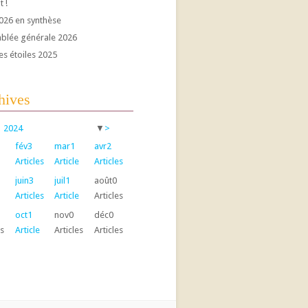
t !
026 en synthèse
blée générale 2026
es étoiles 2025
hives
2024
▼
>
fév
3
mar
1
avr
2
Articles
Article
Articles
juin
3
juil
1
août
0
Articles
Article
Articles
oct
1
nov
0
déc
0
es
Article
Articles
Articles