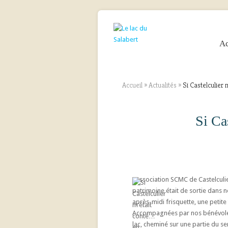
Ac
Accueil
»
Actualités
»
Si Castelculier 
Si Ca
L’association SCMC de Castelculi
patrimoine était de sortie dans n
après-midi frisquette, une petite
Accompagnées par nos bénévoles 
lac, cheminé sur une partie du se