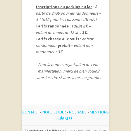
Inscriptions au parking du lac
:
à
partir de 8h30 pour les randonneurs –
à 11h30 pour les chasseurs d’œufs !
Tarifs randonnée
:
adulte
8 €
–
enfant de moins de 12 ans
3 €
.
Tarifs chasse aux œufs
:
enfant
randonneur
gratuit –
enfant non
randonneur
3 €
.
Pour la bonne organisation de cette
manifestation, merci de bien vouloir
vous inscrire si vous venez en groupe.
CONTACT
-
NOUS SITUER
-
NOS AMIS
-
MENTIONS
LÉGALES
Association « Le Héron »
(adresse postale) –
Mairie de