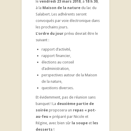
le
vendredi 23 mars 2018
, à
18 h 30
,
à la
Maison de la nature
du lac du
Salabert. Les adhérents seront
convoqués par voie électronique dans
les prochains jours.
L’ordre du jour
prévu devrait être le
suivant :
rapport d’activité,
rapport financier,
élections au conseil
d’administration,
perspectives autour de la Maison
de la nature,
questions diverses.
Et évidemment, pas de réunion sans
banquet ! La
deuxième partie de
soirée
proposera un
repas « pot-
au-feu »
préparé par Nicole et
Régine, avec bien sûr
la soupe
et
les
desserts
!