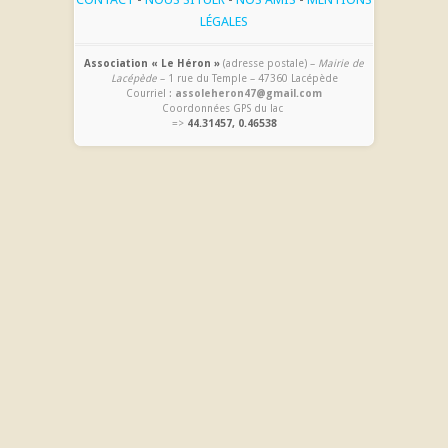
LÉGALES
Association « Le Héron »
(adresse postale) –
Mairie de
Lacépède
– 1 rue du Temple – 47360 Lacépède
Courriel :
assoleheron47@gmail.com
Coordonnées GPS du lac
=>
44.31457, 0.46538