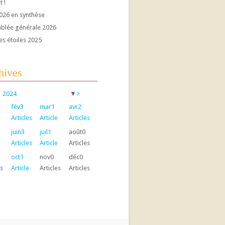
t !
026 en synthèse
blée générale 2026
es étoiles 2025
hives
2024
▼
>
fév
3
mar
1
avr
2
Articles
Article
Articles
juin
3
juil
1
août
0
Articles
Article
Articles
oct
1
nov
0
déc
0
es
Article
Articles
Articles