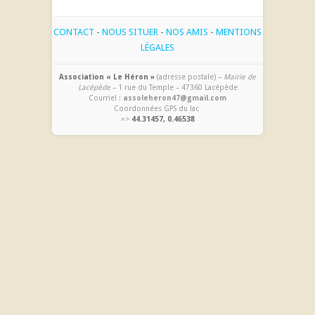
CONTACT
-
NOUS SITUER
-
NOS AMIS
-
MENTIONS
LÉGALES
Association « Le Héron »
(adresse postale) –
Mairie de
Lacépède
– 1 rue du Temple – 47360 Lacépède
Courriel :
assoleheron47@gmail.com
Coordonnées GPS du lac
=>
44.31457, 0.46538