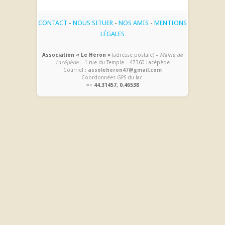
CONTACT
-
NOUS SITUER
-
NOS AMIS
-
MENTIONS
LÉGALES
Association « Le Héron »
(adresse postale) –
Mairie de
Lacépède
– 1 rue du Temple – 47360 Lacépède
Courriel :
assoleheron47@gmail.com
Coordonnées GPS du lac
=>
44.31457, 0.46538