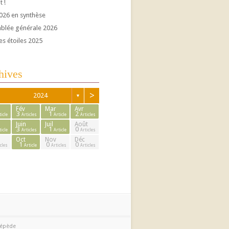
t !
026 en synthèse
blée générale 2026
es étoiles 2025
hives
>
2024
▼
Fév
Mar
Avr
3
1
2
ticle
Articles
Article
Articles
Juin
Juil
Août
3
1
0
ticle
Articles
Article
Articles
Oct
Nov
Déc
1
0
0
cles
Article
Articles
Articles
cépède