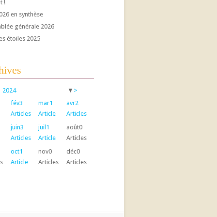
t !
026 en synthèse
blée générale 2026
es étoiles 2025
hives
2024
▼
>
fév
3
mar
1
avr
2
Articles
Article
Articles
juin
3
juil
1
août
0
Articles
Article
Articles
oct
1
nov
0
déc
0
es
Article
Articles
Articles