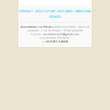
CONTACT
-
NOUS SITUER
-
NOS AMIS
-
MENTIONS
LÉGALES
Association « Le Héron »
(adresse postale) –
Mairie de
Lacépède
– 1 rue du Temple – 47360 Lacépède
Courriel :
assoleheron47@gmail.com
Coordonnées GPS du lac
=>
44.31457, 0.46538