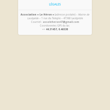
LÉGALES
Association « Le Héron »
(adresse postale) –
Mairie de
Lacépède
– 1 rue du Temple – 47360 Lacépède
Courriel :
assoleheron47@gmail.com
Coordonnées GPS du lac
=>
44.31457, 0.46538