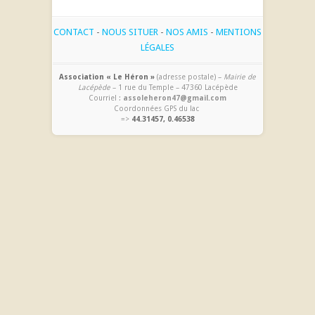
CONTACT
-
NOUS SITUER
-
NOS AMIS
-
MENTIONS
LÉGALES
Association « Le Héron »
(adresse postale) –
Mairie de
Lacépède
– 1 rue du Temple – 47360 Lacépède
Courriel :
assoleheron47@gmail.com
Coordonnées GPS du lac
=>
44.31457, 0.46538