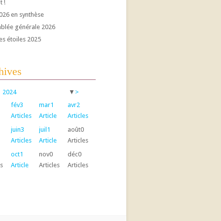
t !
026 en synthèse
blée générale 2026
es étoiles 2025
hives
2024
▼
>
fév
3
mar
1
avr
2
Articles
Article
Articles
juin
3
juil
1
août
0
Articles
Article
Articles
oct
1
nov
0
déc
0
es
Article
Articles
Articles