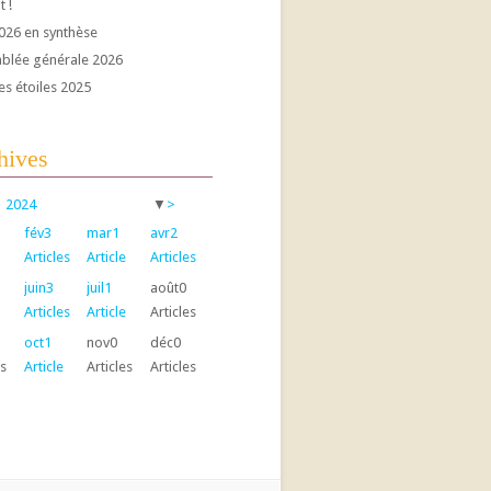
t !
026 en synthèse
blée générale 2026
es étoiles 2025
hives
2024
▼
>
fév
3
mar
1
avr
2
Articles
Article
Articles
juin
3
juil
1
août
0
Articles
Article
Articles
oct
1
nov
0
déc
0
es
Article
Articles
Articles