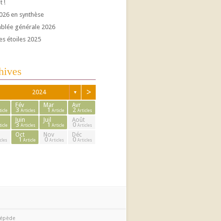
t !
026 en synthèse
blée générale 2026
es étoiles 2025
hives
>
2024
▼
Fév
Mar
Avr
3
1
2
ticle
Articles
Article
Articles
Juin
Juil
Août
3
1
0
ticle
Articles
Article
Articles
Oct
Nov
Déc
1
0
0
cles
Article
Articles
Articles
cépède