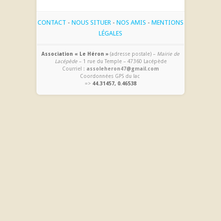
CONTACT
-
NOUS SITUER
-
NOS AMIS
-
MENTIONS
LÉGALES
Association « Le Héron »
(adresse postale) –
Mairie de
Lacépède
– 1 rue du Temple – 47360 Lacépède
Courriel :
assoleheron47@gmail.com
Coordonnées GPS du lac
=>
44.31457, 0.46538