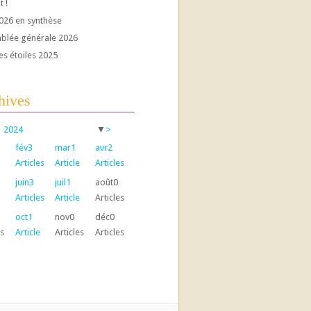
t !
026 en synthèse
blée générale 2026
es étoiles 2025
hives
2024
▼
>
fév
3
mar
1
avr
2
Articles
Article
Articles
juin
3
juil
1
août
0
Articles
Article
Articles
oct
1
nov
0
déc
0
es
Article
Articles
Articles