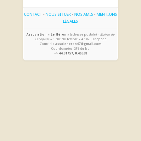
CONTACT
-
NOUS SITUER
-
NOS AMIS
-
MENTIONS
LÉGALES
Association « Le Héron »
(adresse postale) –
Mairie de
Lacépède
– 1 rue du Temple – 47360 Lacépède
Courriel :
assoleheron47@gmail.com
Coordonnées GPS du lac
=>
44.31457, 0.46538