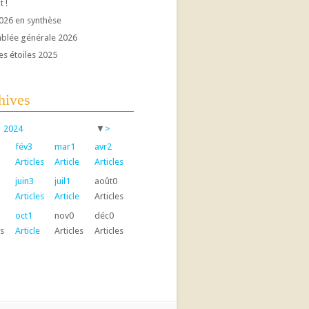
t !
026 en synthèse
blée générale 2026
es étoiles 2025
hives
2024
▼
>
fév
3
mar
1
avr
2
Articles
Article
Articles
juin
3
juil
1
août
0
Articles
Article
Articles
oct
1
nov
0
déc
0
es
Article
Articles
Articles