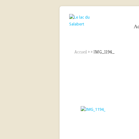
Ac
Accueil
»
»
IMG_1194_