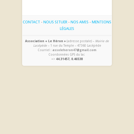
CONTACT
-
NOUS SITUER
-
NOS AMIS
-
MENTIONS
LÉGALES
Association « Le Héron »
(adresse postale) –
Mairie de
Lacépède
– 1 rue du Temple – 47360 Lacépède
Courriel :
assoleheron47@gmail.com
Coordonnées GPS du lac
=>
44.31457, 0.46538