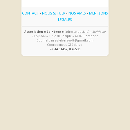
CONTACT
-
NOUS SITUER
-
NOS AMIS
-
MENTIONS
LÉGALES
Association « Le Héron »
(adresse postale) –
Mairie de
Lacépède
– 1 rue du Temple – 47360 Lacépède
Courriel :
assoleheron47@gmail.com
Coordonnées GPS du lac
=>
44.31457, 0.46538