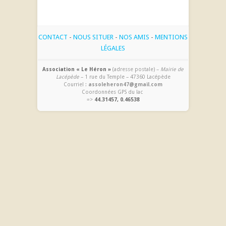
CONTACT
-
NOUS SITUER
-
NOS AMIS
-
MENTIONS
LÉGALES
Association « Le Héron »
(adresse postale) –
Mairie de
Lacépède
– 1 rue du Temple – 47360 Lacépède
Courriel :
assoleheron47@gmail.com
Coordonnées GPS du lac
=>
44.31457, 0.46538