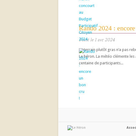
Rando 2024 : encore 
Posté le 1 avr 2024
Le terrain plutôt gras n’a pas re
Le héron. La météo clémente les a
centaine de participants...
Assoc