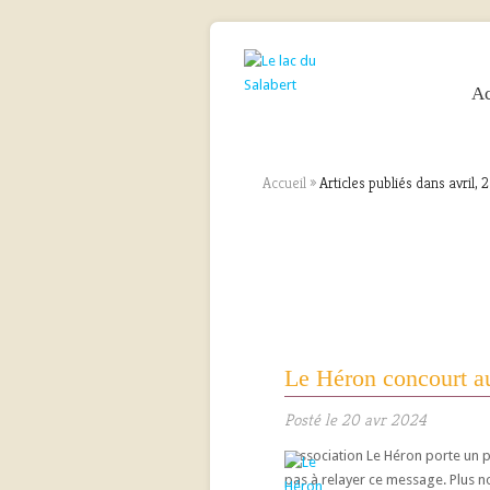
Ac
Accueil
»
Articles publiés dans avril,
Le Héron concourt au
Posté le 20 avr 2024
L’association Le Héron porte un p
pas à relayer ce message. Plus no