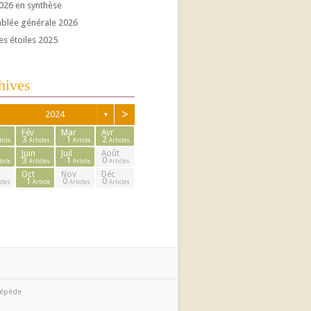
026 en synthèse
blée générale 2026
es étoiles 2025
hives
>
2024
▼
Fév
Mar
Avr
3
1
2
ticle
Articles
Article
Articles
Juin
Juil
Août
3
1
0
ticle
Articles
Article
Articles
Oct
Nov
Déc
1
0
0
cles
Article
Articles
Articles
cépède